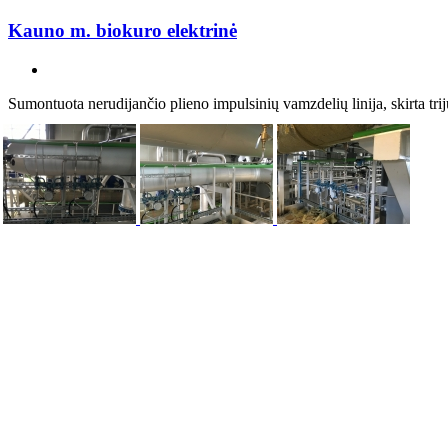
Kauno m. biokuro elektrinė
Sumontuota nerudijančio plieno impulsinių vamzdelių linija, skirta trij