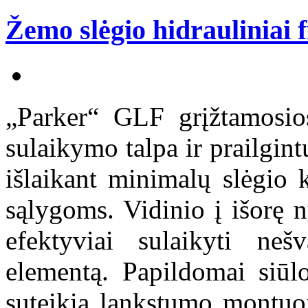
Žemo slėgio hidrauliniai f
„Parker“ GLF grįžtamosios 
sulaikymo talpa ir prailgint
išlaikant minimalų slėgio 
sąlygoms. Vidinio į išorę 
efektyviai sulaikyti neš
elementą. Papildomai siūl
suteikia lankstumo montuoj