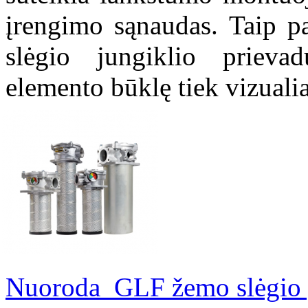
įrengimo sąnaudas. Taip pat
slėgio jungiklio prievadu
elemento būklę tiek vizualia
Nuoroda_GLF žemo slėgio gr