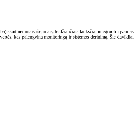
 skaitmeniniais išėjimais, leidžiančiais lanksčiai integruoti į įvairias
rtės, kas palengvina monitoringą ir sistemos derinimą. Šie davikliai