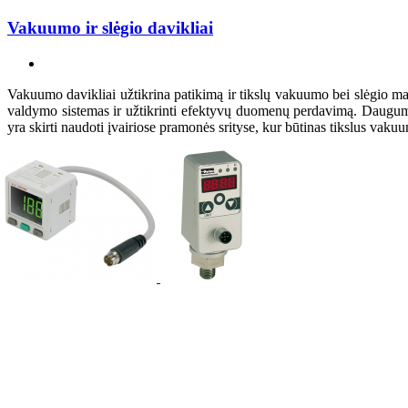
Vakuumo ir slėgio davikliai
Vakuumo davikliai užtikrina patikimą ir tikslų vakuumo bei slėgio matav
valdymo sistemas ir užtikrinti efektyvų duomenų perdavimą. Dauguma 
yra skirti naudoti įvairiose pramonės srityse, kur būtinas tikslus vaku