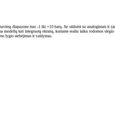
imą diapazone nuo -1 iki +10 barų. Jie siūlomi su analoginiais ir (arba)
modelių turi integruotą ekraną, kuriame realiu laiku rodomos slėgio ve
umo lygio stebėjimas ir valdymas.