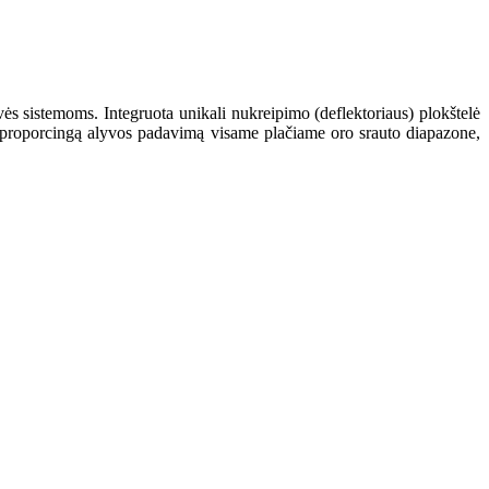
ės sistemoms. Integruota unikali nukreipimo (deflektoriaus) plokštelė
a proporcingą alyvos padavimą visame plačiame oro srauto diapazone,