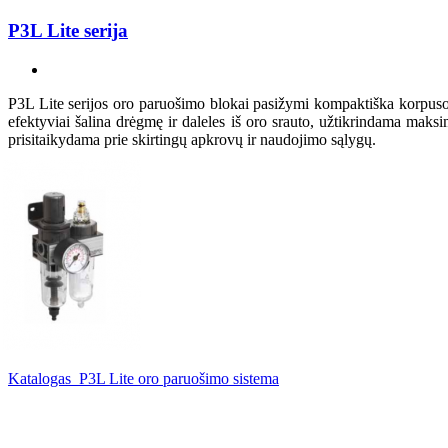
P3L Lite serija
P3L Lite serijos oro paruošimo blokai pasižymi kompaktiška korpuso k
efektyviai šalina drėgmę ir daleles iš oro srauto, užtikrindama ma
prisitaikydama prie skirtingų apkrovų ir naudojimo sąlygų.
Katalogas_P3L Lite oro paruošimo sistema