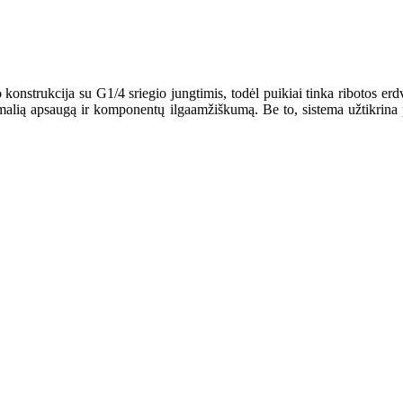
onstrukcija su G1/4 sriegio jungtimis, todėl puikiai tinka ribotos erdv
ksimalią apsaugą ir komponentų ilgaamžiškumą. Be to, sistema užtikrin