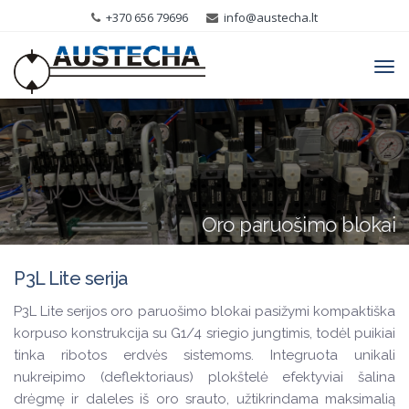
+370 656 79696
info@austecha.lt
Tog
navi
Oro paruošimo blokai
P3L Lite serija
P3L Lite serijos oro paruošimo blokai pasižymi kompaktiška
korpuso konstrukcija su G1/4 sriegio jungtimis, todėl puikiai
tinka ribotos erdvės sistemoms. Integruota unikali
nukreipimo (deflektoriaus) plokštelė efektyviai šalina
drėgmę ir daleles iš oro srauto, užtikrindama maksimalią