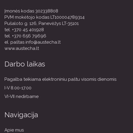
Įmonės kodas 302338808
PVM mokėtojo kodas LT100004789314
Pušaloto g. 126, Panevėžys LT-35101
tel.
+370 45 401928
tel.
+370 656 79696
el. paštas
info@austecha.lt
www.austecha.lt
Darbo laikas
Pagalba teikiama elektroniniu paštu visomis dienomis
I-V 8.00-17.00
VI-VII nedirbame
Navigacija
Apie mus