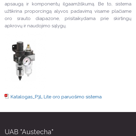
apsaugą ir komponentų ilgaamžiškumą. Be to, sistema
užtikrina proporcingą alyvos padavimą visame plačiame
oro srauto diapazone, prisitaikydama prie skirtingų
apkrovų ir naudojimo sąlygų.
Katalogas_P3L Lite oro paruošimo sistema
UAB "Austecha"