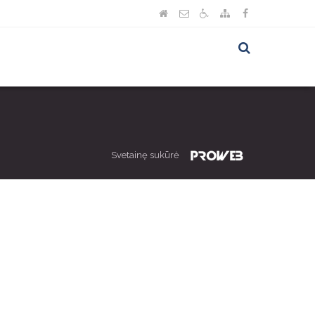
Svetainę sukūrė