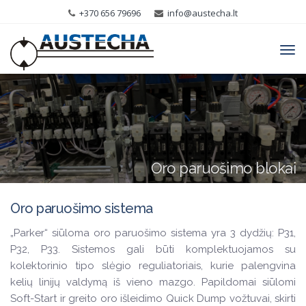
+370 656 79696
info@austecha.lt
Tog
navi
Oro paruošimo blokai
Oro paruošimo sistema
„Parker“ siūloma oro paruošimo sistema yra 3 dydžių: P31,
P32, P33. Sistemos gali būti komplektuojamos su
kolektorinio tipo slėgio reguliatoriais, kurie palengvina
kelių linijų valdymą iš vieno mazgo. Papildomai siūlomi
Soft-Start ir greito oro išleidimo Quick Dump vožtuvai, skirti