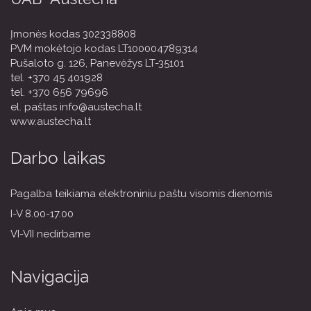
Įmonės kodas 302338808
PVM mokėtojo kodas LT100004789314
Pušaloto g. 126, Panevėžys LT-35101
tel.
+370 45 401928
tel.
+370 656 79696
el. paštas
info@austecha.lt
www.austecha.lt
Darbo laikas
Pagalba teikiama elektroniniu paštu visomis dienomis
I-V 8.00-17.00
VI-VII nedirbame
Navigacija