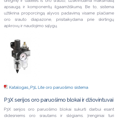
drėgmę ir daleles iš oro srauto, užtikrindama maksimalią
apsaugą ir komponentų ilgaamžiškumą. Be to, sistema
užtikrina proporcingą alyvos padavimą visame plačiame
oro srauto diapazone, prisitaikydama prie skirtingų
apkrovų ir naudojimo sąlygų.
Katalogas_P3L Lite oro paruošimo sistema
P3X serijos oro paruošimo blokai ir džiovintuvai
P3X serijos oro paruošimo blokai sukurti darbui esant
didesniems oro srautams ir slėgiams. Įrenginiai turi