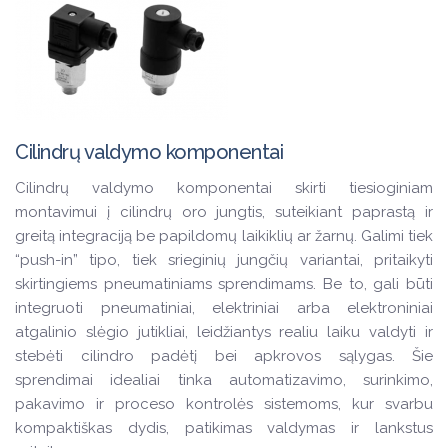
Cilindrų valdymo komponentai
Cilindrų valdymo komponentai skirti tiesioginiam
montavimui į cilindrų oro jungtis, suteikiant paprastą ir
greitą integraciją be papildomų laikiklių ar žarnų. Galimi tiek
“push-in” tipo, tiek srieginių jungčių variantai, pritaikyti
skirtingiems pneumatiniams sprendimams. Be to, gali būti
integruoti pneumatiniai, elektriniai arba elektroniniai
atgalinio slėgio jutikliai, leidžiantys realiu laiku valdyti ir
stebėti cilindro padėtį bei apkrovos sąlygas. Šie
sprendimai idealiai tinka automatizavimo, surinkimo,
pakavimo ir proceso kontrolės sistemoms, kur svarbu
kompaktiškas dydis, patikimas valdymas ir lankstus