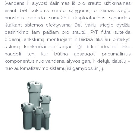
(vandens ir alyvos) šalinimas iš oro srauto užtikrinamas
esant bet kokioms srauto sąlygoms, o žemas slėgio
nuostolis padeda sumažinti eksploatacines sąnaudas,
išlaikant sistemos efektyvumą. Dėl įvairių sriegio dydžių
pasirinkimo tam pačiam oro srautui, P3T filtrai suteikia
didesnį lankstumą montuojant ir leidžia tiksliau pritaikyti
sistemą konkrečiai aplikacijai. P3T filtrai idealiai tinka
naudoti ten, kur būtina apsaugoti pneumatinius
komponentus nuo vandens, alyvos garų ir kietųjų dalelių –
nuo automatizavimo sistemų iki gamybos linijų.