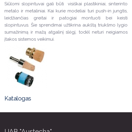
Siūlomi slopintuvai gali būti visiškai plastikiniai, sinterinto
metalo ir metaliniai. Kai kurie modeliai turi push-in jungtis,
leidžiančias greitai ir patogiai montuoti bei keisti
slopintuvus. Šie sprendimai užtikrina aukštą triukšmo lygio
sumažinimą ir mažą atgalinį slėgį, todėl neturi neigiamos
įtakos sistemos veikimui.
Katalogas
UAB "Austecha"