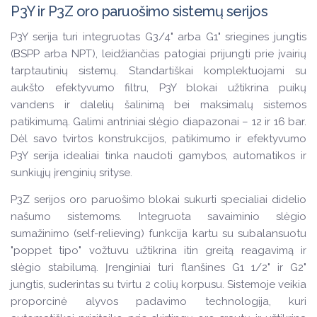
P3Y ir P3Z oro paruošimo sistemų serijos
P3Y serija turi integruotas G3/4" arba G1" sriegines jungtis
(BSPP arba NPT), leidžiančias patogiai prijungti prie įvairių
tarptautinių sistemų. Standartiškai komplektuojami su
aukšto efektyvumo filtru, P3Y blokai užtikrina puikų
vandens ir dalelių šalinimą bei maksimalų sistemos
patikimumą. Galimi antriniai slėgio diapazonai – 12 ir 16 bar.
Dėl savo tvirtos konstrukcijos, patikimumo ir efektyvumo
P3Y serija idealiai tinka naudoti gamybos, automatikos ir
sunkiųjų įrenginių srityse.
P3Z serijos oro paruošimo blokai sukurti specialiai didelio
našumo sistemoms. Integruota savaiminio slėgio
sumažinimo (self-relieving) funkcija kartu su subalansuotu
"poppet tipo" vožtuvu užtikrina itin greitą reagavimą ir
slėgio stabilumą. Įrenginiai turi flanšines G1 1/2" ir G2"
jungtis, suderintas su tvirtu 2 colių korpusu. Sistemoje veikia
proporcinė alyvos padavimo technologija, kuri