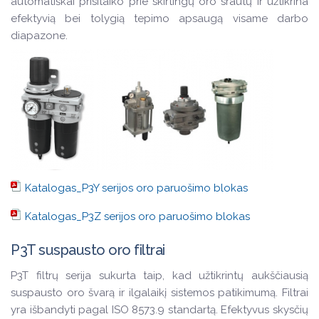
automatiškai prisitaiko prie skirtingų oro srautų ir užtikrina
efektyvią bei tolygią tepimo apsaugą visame darbo
diapazone.
Katalogas_P3Y serijos oro paruošimo blokas
Katalogas_P3Z serijos oro paruošimo blokas
P3T suspausto oro filtrai
P3T filtrų serija sukurta taip, kad užtikrintų aukščiausią
suspausto oro švarą ir ilgalaikį sistemos patikimumą. Filtrai
yra išbandyti pagal ISO 8573.9 standartą. Efektyvus skysčių