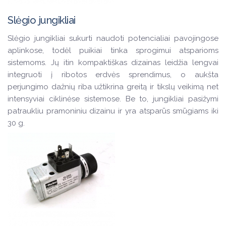
Slėgio jungikliai
Slėgio jungikliai sukurti naudoti potencialiai pavojingose
aplinkose, todėl puikiai tinka sprogimui atsparioms
sistemoms. Jų itin kompaktiškas dizainas leidžia lengvai
integruoti į ribotos erdvės sprendimus, o aukšta
perjungimo dažnių riba užtikrina greitą ir tikslų veikimą net
intensyviai ciklinėse sistemose. Be to, jungikliai pasižymi
patraukliu pramoniniu dizainu ir yra atsparūs smūgiams iki
30 g.