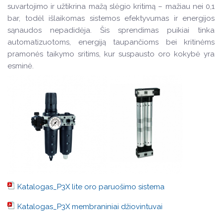
suvartojimo ir užtikrina mažą slėgio kritimą – mažiau nei 0,1
bar, todėl išlaikomas sistemos efektyvumas ir energijos
sąnaudos nepadidėja. Šis sprendimas puikiai tinka
automatizuotoms, energiją taupančioms bei kritinėms
pramonės taikymo sritims, kur suspausto oro kokybė yra
esminė.
Katalogas_P3X lite oro paruošimo sistema
Katalogas_P3X membraniniai džiovintuvai