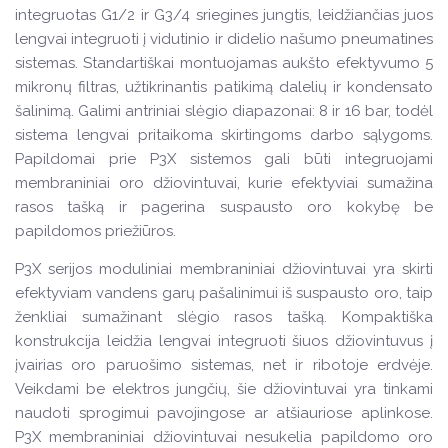
integruotas G1/2 ir G3/4 sriegines jungtis, leidžiančias juos
lengvai integruoti į vidutinio ir didelio našumo pneumatines
sistemas. Standartiškai montuojamas aukšto efektyvumo 5
mikronų filtras, užtikrinantis patikimą dalelių ir kondensato
šalinimą. Galimi antriniai slėgio diapazonai: 8 ir 16 bar, todėl
sistema lengvai pritaikoma skirtingoms darbo sąlygoms.
Papildomai prie P3X sistemos gali būti integruojami
membraniniai oro džiovintuvai, kurie efektyviai sumažina
rasos tašką ir pagerina suspausto oro kokybę be
papildomos priežiūros.
P3X serijos moduliniai membraniniai džiovintuvai yra skirti
efektyviam vandens garų pašalinimui iš suspausto oro, taip
ženkliai sumažinant slėgio rasos tašką. Kompaktiška
konstrukcija leidžia lengvai integruoti šiuos džiovintuvus į
įvairias oro paruošimo sistemas, net ir ribotoje erdvėje.
Veikdami be elektros jungčių, šie džiovintuvai yra tinkami
naudoti sprogimui pavojingose ar atšiauriose aplinkose.
P3X membraniniai džiovintuvai nesukelia papildomo oro