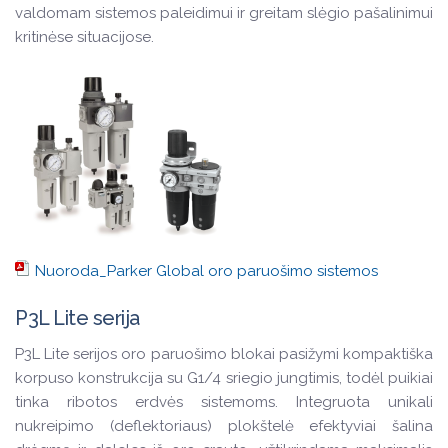
valdomam sistemos paleidimui ir greitam slėgio pašalinimui
kritinėse situacijose.
Nuoroda_Parker Global oro paruošimo sistemos
P3L Lite serija
P3L Lite serijos oro paruošimo blokai pasižymi kompaktiška
korpuso konstrukcija su G1/4 sriegio jungtimis, todėl puikiai
tinka ribotos erdvės sistemoms. Integruota unikali
nukreipimo (deflektoriaus) plokštelė efektyviai šalina