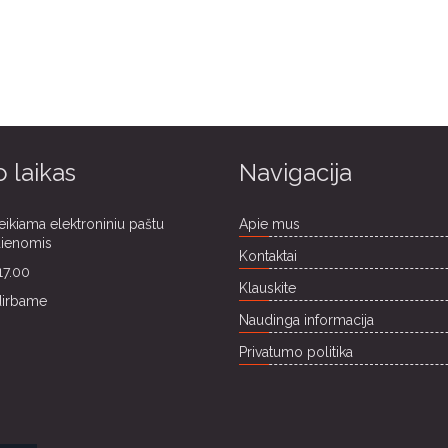
 laikas
Navigacija
eikiama elektroniniu paštu
Apie mus
dienomis
Kontaktai
17.00
Klauskite
dirbame
Naudinga informacija
Privatumo politika