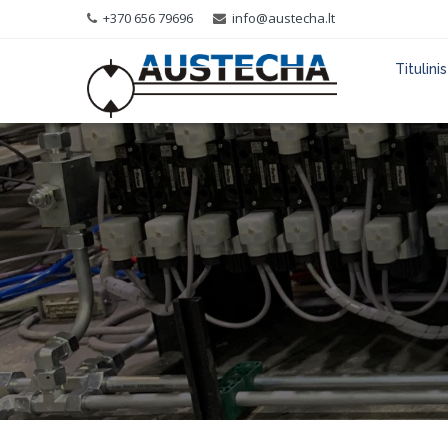
+370 656 79696
info@austecha.lt
Titulinis