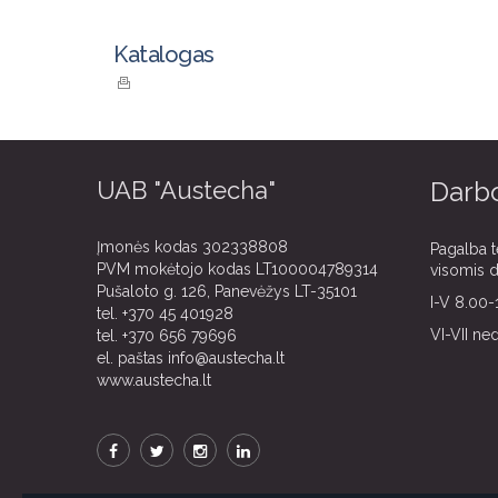
Katalogas
UAB "Austecha"
Darbo
Įmonės kodas 302338808
Pagalba t
PVM mokėtojo kodas LT100004789314
visomis 
Pušaloto g. 126, Panevėžys LT-35101
I-V 8.00-
tel.
+370 45 401928
VI-VII ne
tel.
+370 656 79696
el. paštas
info@austecha.lt
www.austecha.lt