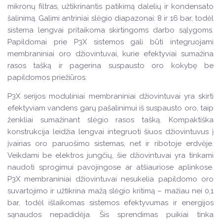
mikronų filtras, užtikrinantis patikimą dalelių ir kondensato
šalinimą. Galimi antriniai slėgio diapazonai: 8 ir 16 bar, todėl
sistema lengvai pritaikoma skirtingoms darbo sąlygoms.
Papildomai prie P3X sistemos gali būti integruojami
membraniniai oro džiovintuvai, kurie efektyviai sumažina
rasos tašką ir pagerina suspausto oro kokybę be
papildomos priežiūros.
P3X serijos moduliniai membraniniai džiovintuvai yra skirti
efektyviam vandens garų pašalinimui iš suspausto oro, taip
ženkliai sumažinant slėgio rasos tašką. Kompaktiška
konstrukcija leidžia lengvai integruoti šiuos džiovintuvus į
įvairias oro paruošimo sistemas, net ir ribotoje erdvėje.
Veikdami be elektros jungčių, šie džiovintuvai yra tinkami
naudoti sprogimui pavojingose ar atšiauriose aplinkose.
P3X membraniniai džiovintuvai nesukelia papildomo oro
suvartojimo ir užtikrina mažą slėgio kritimą – mažiau nei 0,1
bar, todėl išlaikomas sistemos efektyvumas ir energijos
sąnaudos nepadidėja. Šis sprendimas puikiai tinka