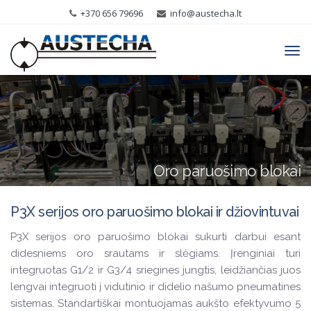
+370 656 79696
info@austecha.lt
Tog
navi
Oro paruošimo blokai
P3X serijos oro paruošimo blokai ir džiovintuvai
P3X serijos oro paruošimo blokai sukurti darbui esant
didesniems oro srautams ir slėgiams. Įrenginiai turi
integruotas G1/2 ir G3/4 sriegines jungtis, leidžiančias juos
lengvai integruoti į vidutinio ir didelio našumo pneumatines
sistemas. Standartiškai montuojamas aukšto efektyvumo 5