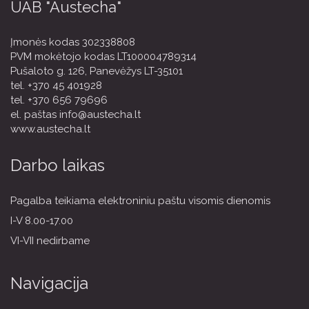
UAB "Austecha"
Įmonės kodas 302338808
PVM mokėtojo kodas LT100004789314
Pušaloto g. 126, Panevėžys LT-35101
tel.
+370 45 401928
tel.
+370 656 79696
el. paštas
info@austecha.lt
www.austecha.lt
Darbo laikas
Pagalba teikiama elektroniniu paštu visomis dienomis
I-V 8.00-17.00
VI-VII nedirbame
Navigacija