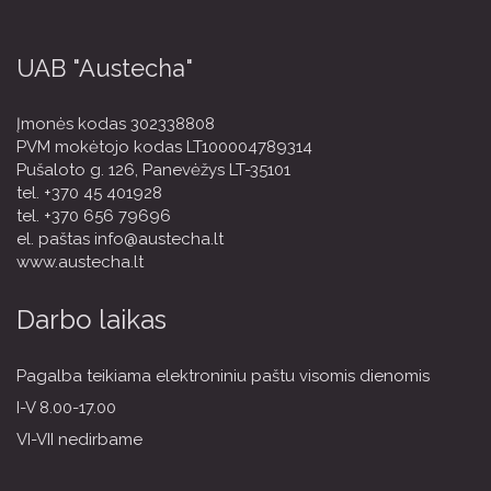
UAB "Austecha"
Įmonės kodas 302338808
PVM mokėtojo kodas LT100004789314
Pušaloto g. 126, Panevėžys LT-35101
tel.
+370 45 401928
tel.
+370 656 79696
el. paštas
info@austecha.lt
www.austecha.lt
Darbo laikas
Pagalba teikiama elektroniniu paštu visomis dienomis
I-V 8.00-17.00
VI-VII nedirbame