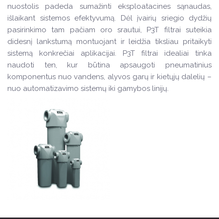
nuostolis padeda sumažinti eksploatacines sąnaudas,
išlaikant sistemos efektyvumą. Dėl įvairių sriegio dydžių
pasirinkimo tam pačiam oro srautui, P3T filtrai suteikia
didesnį lankstumą montuojant ir leidžia tiksliau pritaikyti
sistemą konkrečiai aplikacijai. P3T filtrai idealiai tinka
naudoti ten, kur būtina apsaugoti pneumatinius
komponentus nuo vandens, alyvos garų ir kietųjų dalelių –
nuo automatizavimo sistemų iki gamybos linijų.