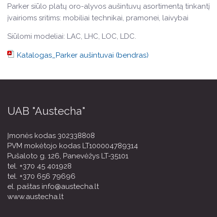
Parker siūlo platų oro-alyvos aušintuvų asortimentą tinkantį
įvairioms sritims: mobiliai technikai, pramonei, laivybai
Siūlomi modeliai: LAC, LHC, LOC, LDC.
Katalogas_Parker aušintuvai (bendras)
UAB "Austecha"
Įmonės kodas 302338808
PVM mokėtojo kodas LT100004789314
Pušaloto g. 126, Panevėžys LT-35101
tel.
+370 45 401928
tel.
+370 656 79696
el. paštas
info@austecha.lt
www.austecha.lt