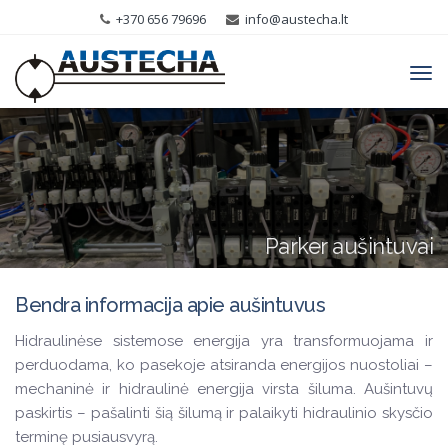
+370 656 79696
info@austecha.lt
Tog
navi
Parker aušintuvai
Bendra informacija apie aušintuvus
Hidraulinėse sistemose energija yra transformuojama ir
perduodama, ko pasekoje atsiranda energijos nuostoliai –
mechaninė ir hidraulinė energija virsta šiluma. Aušintuvų
paskirtis – pašalinti šią šilumą ir palaikyti hidraulinio skysčio
terminę pusiausvyrą.