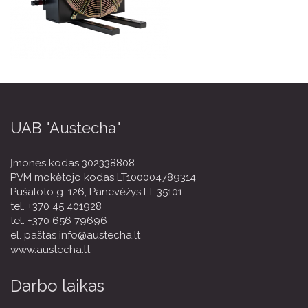
UAB "Austecha"
Įmonės kodas 302338808
PVM mokėtojo kodas LT100004789314
Pušaloto g. 126, Panevėžys LT-35101
tel.
+370 45 401928
tel.
+370 656 79696
el. paštas
info@austecha.lt
www.austecha.lt
Darbo laikas