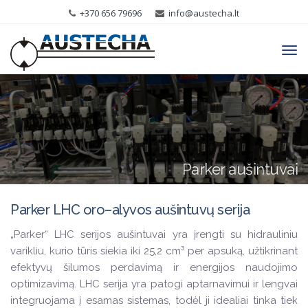
+370 656 79696
info@austecha.lt
Tog
navi
Parker aušintuvai
Parker LHC oro–alyvos aušintuvų serija
„Parker“ LHC serijos aušintuvai yra įrengti su hidrauliniu
varikliu, kurio tūris siekia iki 25,2 cm³ per apsuką, užtikrinant
efektyvų šilumos perdavimą ir energijos naudojimo
optimizavimą. LHC serija yra patogi aptarnavimui ir lengvai
integruojama į esamas sistemas, todėl ji idealiai tinka tiek