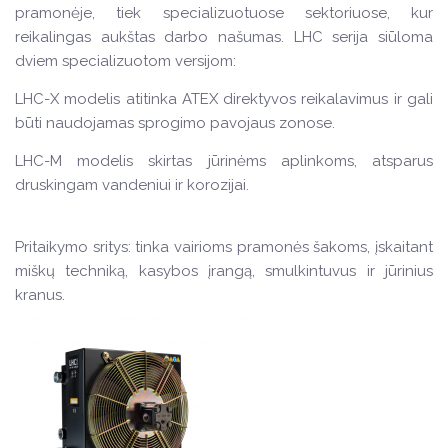
pramonėje, tiek specializuotuose sektoriuose, kur
reikalingas aukštas darbo našumas. LHC serija siūloma
dviem specializuotom versijom:
LHC-X modelis atitinka ATEX direktyvos reikalavimus ir gali
būti naudojamas sprogimo pavojaus zonose.
LHC-M modelis skirtas jūrinėms aplinkoms, atsparus
druskingam vandeniui ir korozijai.
Pritaikymo sritys: tinka vairioms pramonės šakoms, įskaitant
miškų techniką, kasybos įrangą, smulkintuvus ir jūrinius
kranus.