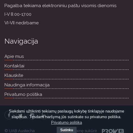
Pagalba teikiama elektroniniu paštu visomis dienomis
I-V 8.00-17.00
VI-VII nedirbame
Navigacija
Apie mus
Kontaktai
Klauskite
Naudinga informacija
Privatumo politika
Siekdami užtikrinti teikiamų paslaugų kokybę tinklapyje naudojame
slapukus. Tęsdami naršymą jūs sutinkate su privatumo politika.
Privatumo politika
Sutinku
© UAB Austecha
Svetainę sukūrė