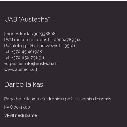
UAB "Austecha"
Įmonės kodas 302338808
PVM mokėtojo kodas LT100004789314
Pušaloto g. 126, Panevėžys LT-35101
tel.
+370 45 401928
tel.
+370 656 79696
el. paštas
info@austecha.lt
www.austecha.lt
Darbo laikas
Pagalba teikiama elektroniniu paštu visomis dienomis
I-V 8.00-17.00
VI-VII nedirbame