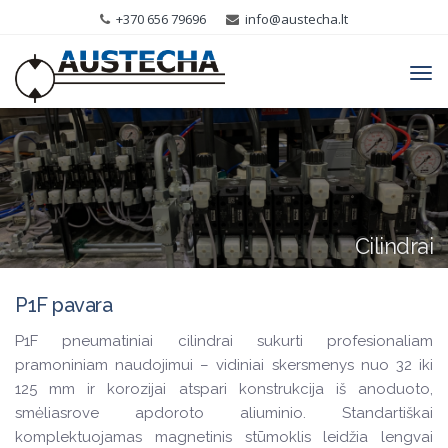
+370 656 79696
info@austecha.lt
Tog
navi
Cilindrai
P1F pavara
P1F pneumatiniai cilindrai sukurti profesionaliam
pramoniniam naudojimui – vidiniai skersmenys nuo 32 iki
125 mm ir korozijai atspari konstrukcija iš anoduoto,
smėliasrove apdoroto aliuminio. Standartiškai
komplektuojamas magnetinis stūmoklis leidžia lengvai