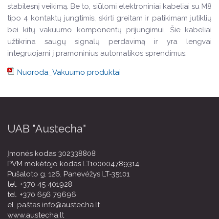
stabilesnį veikimą. Be to, siūlomi elektroniniai kabeliai su M8
tipo 4 kontaktų jungtimis, skirti greitam ir patikimam jutiklių
bei kitų vakuumo komponentų prijungimui. Šie kabeliai
užtikrina saugų signalų perdavimą ir yra lengvai
integruojami į pramoninius automatikos sprendimus.
Nuoroda_Vakuumo produktai
UAB "Austecha"
Įmonės kodas 302338808
PVM mokėtojo kodas LT100004789314
Pušaloto g. 126, Panevėžys LT-35101
tel.
+370 45 401928
tel.
+370 656 79696
el. paštas
info@austecha.lt
www.austecha.lt