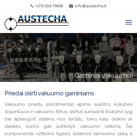
+370 656 79696
info@austecha.lt
Tog
navi
Gaminiai vakuumui
Priedai skirti vakuumo gaminiams
Vakuumo priedų asortimentas apima aukštos kokybės
slopintuvus ir vakuumo filtrus, skirtus sumažinti triukšmo lygį
bei apsaugoti sistemą nuo teršalų, tokių kaip dulkės ar
dalelės, kurios gali sutrikdyti vakuumo veikimą. Šie
komponentai užtikrina ilgesnį sistemos tarnavimo laiką ir